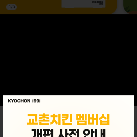
3
/
3
MENU