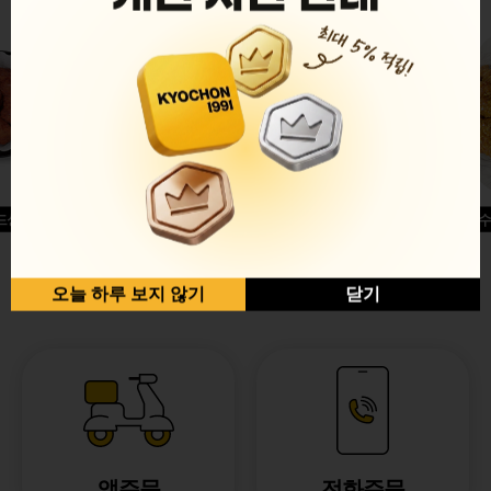
드싱글윙
허니옥수
반반순살[레드+허니]
오늘 하루 보지 않기
닫기
앱주문
전화주문