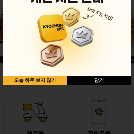
드싱글윙
허니옥수
반반순살[레드+허니]
오늘 하루 보지 않기
닫기
앱주문
전화주문