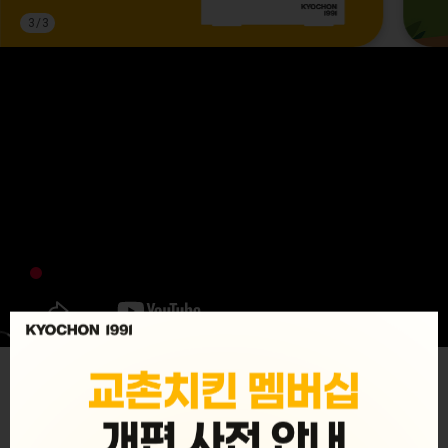
3
/
3
MENU