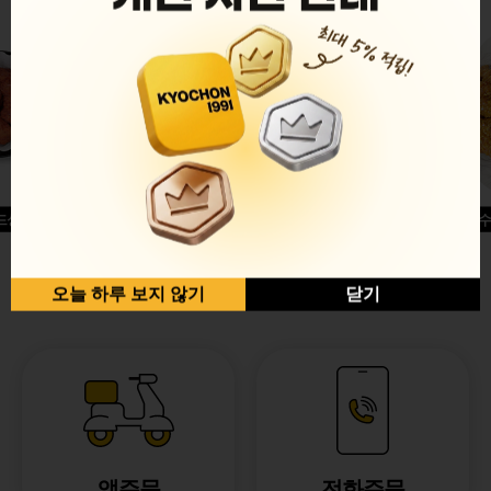
드싱글윙
허니옥수
반반순살[레드+허니]
오늘 하루 보지 않기
닫기
앱주문
전화주문