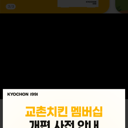
3
/
3
MENU