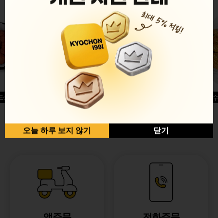
드싱글윙
허니옥수
반반순살[레드+허니]
오늘 하루 보지 않기
닫기
앱주문
전화주문