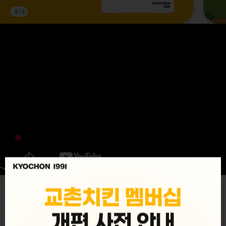
3
/
3
MENU