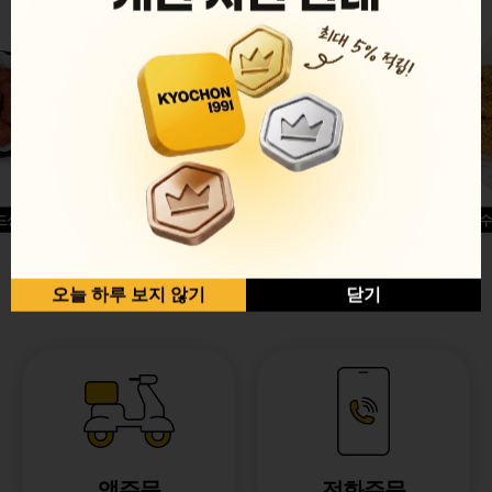
드싱글윙
허니옥수
반반순살[레드+허니]
오늘 하루 보지 않기
닫기
앱주문
전화주문