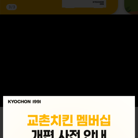
3
/
3
MENU