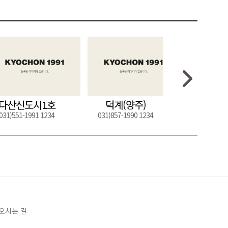
다산신도시1호
덕계(양주)
도구
031)551-1991 1234
031)857-1990 1234
054)272-0
오시는 길