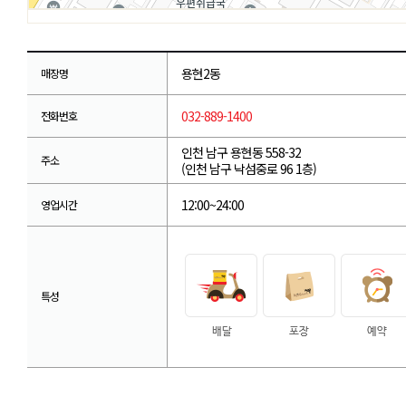
용현2동
매장명
032-889-1400
전화번호
인천 남구 용현동 558-32
주소
(인천 남구 낙섬중로 96 1층)
12:00~24:00
영업시간
특성