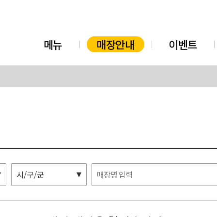
메뉴
매장안내
이벤트
시/구/군