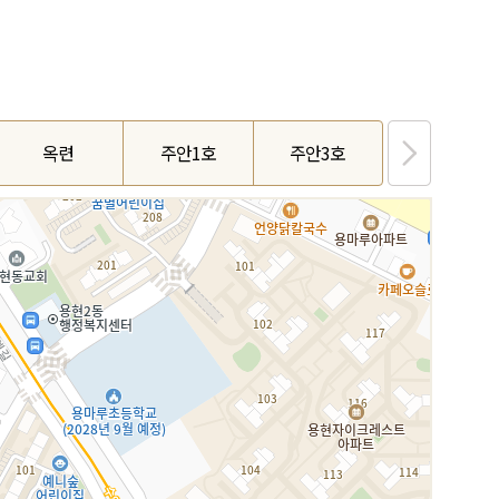
옥련
주안1호
주안3호
관교