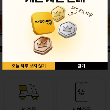
드싱글윙
허니옥수
반반순살[레드+허니]
오늘 하루 보지 않기
닫기
앱주문
전화주문