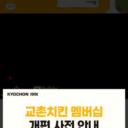
3
/
3
MENU