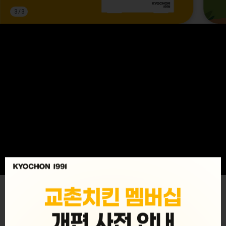
3
/
3
MENU