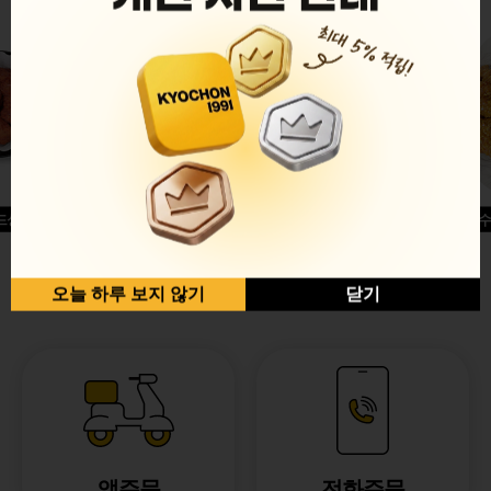
드싱글윙
허니옥수
반반순살[레드+허니]
오늘 하루 보지 않기
닫기
앱주문
전화주문