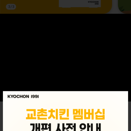
3
/
3
MENU