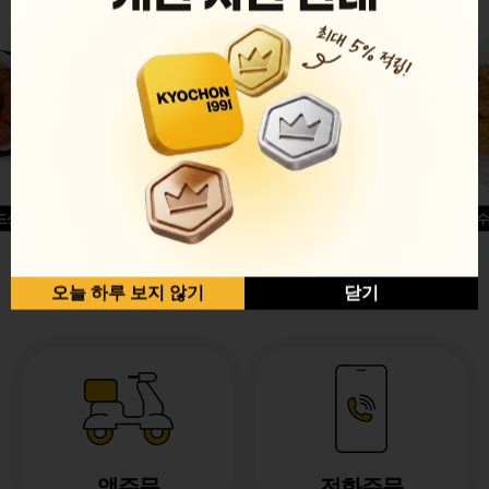
드싱글윙
허니옥수
반반순살[레드+허니]
오늘 하루 보지 않기
닫기
앱주문
전화주문