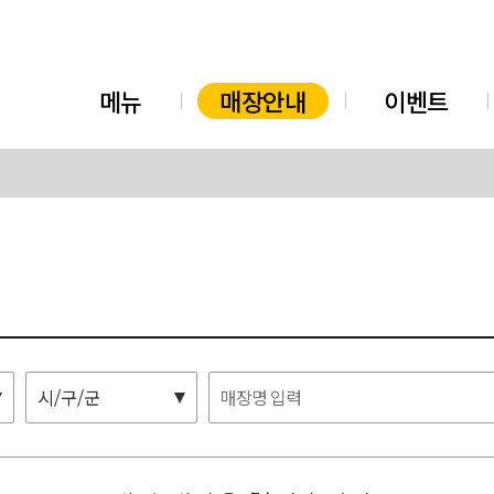
메뉴
매장안내
이벤트
시/구/군