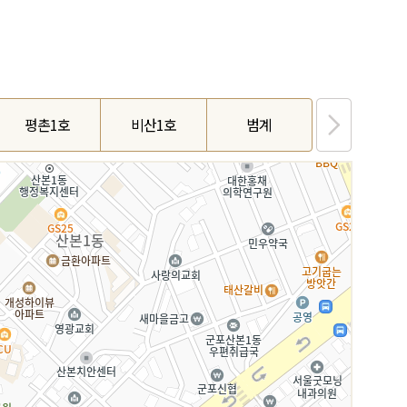
평촌1호
비산1호
범계
당동1호