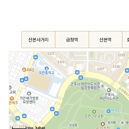
산본사거리
금정역
산본역
50m