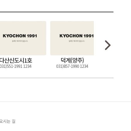
다산신도시1호
덕계(양주)
도구
031)551-1991 1234
031)857-1990 1234
054)272-0
오시는 길