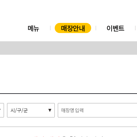
메뉴
매장안내
이벤트
시/구/군