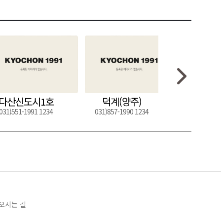
다산신도시1호
덕계(양주)
도구
031)551-1991 1234
031)857-1990 1234
054)272-0
오시는 길