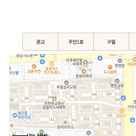
관교
주안1호
구월
50m