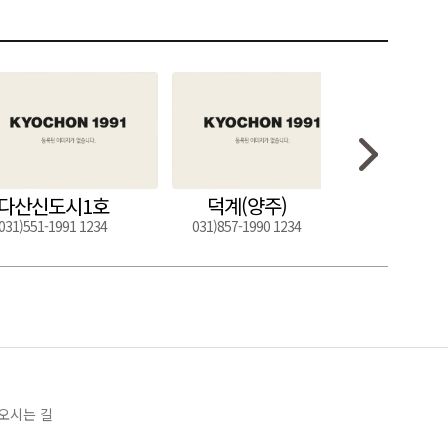
다산신도시1호
덕계(양주)
도구
031)551-1991 1234
031)857-1990 1234
054)272-0
오시는 길