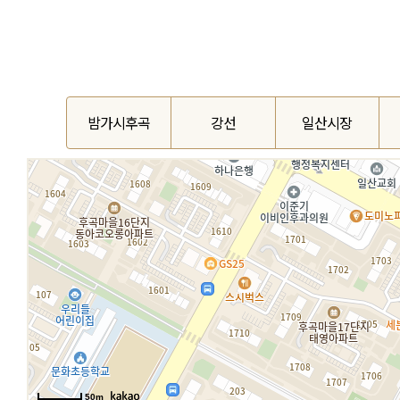
밤가시후곡
강선
일산시장
50m