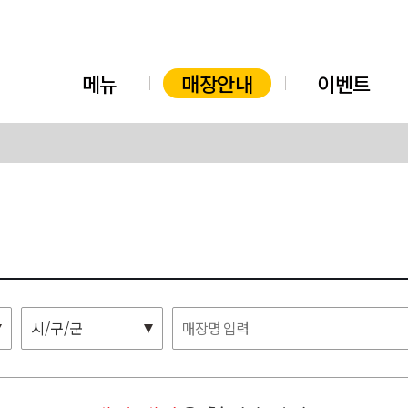
메뉴
매장안내
이벤트
시/구/군