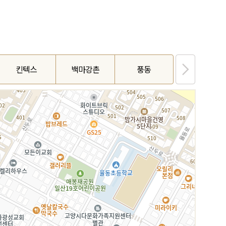
킨텍스
백마강촌
풍동
백송