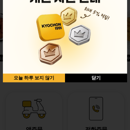
드싱글윙
허니옥수
반반순살[레드+허니]
오늘 하루 보지 않기
닫기
앱주문
전화주문