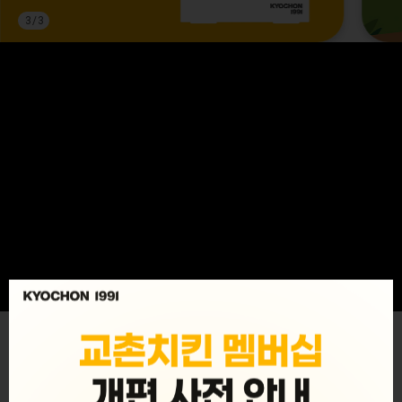
3
/
3
MENU