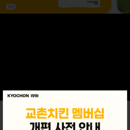
3
/
3
MENU