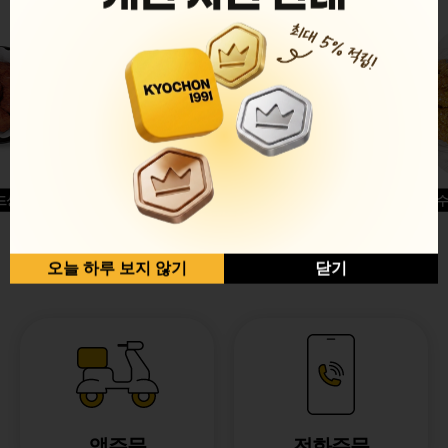
드싱글윙
허니옥수
반반순살[레드+허니]
오늘 하루 보지 않기
닫기
앱주문
전화주문