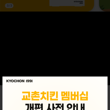
3
/
3
MENU