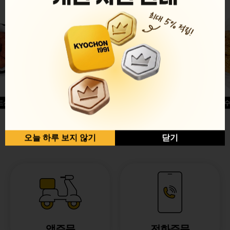
드싱글윙
허니옥수
반반순살[레드+허니]
오늘 하루 보지 않기
닫기
앱주문
전화주문