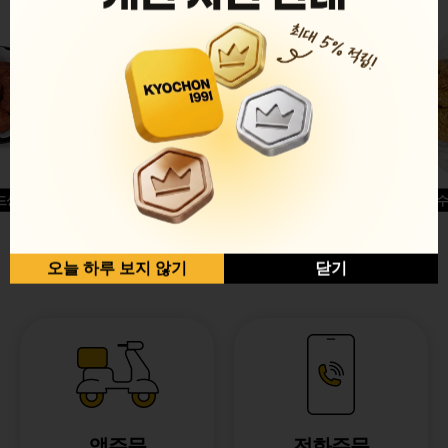
드싱글윙
허니옥수
반반순살[레드+허니]
오늘 하루 보지 않기
닫기
앱주문
전화주문