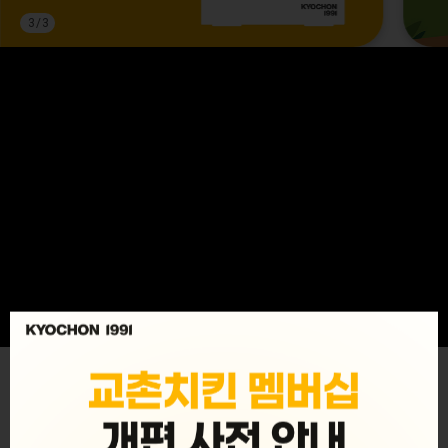
3
/
3
MENU