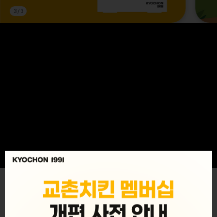
3
/
3
MENU