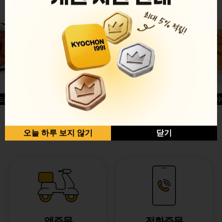
드싱글윙
허니옥수
반반순살[레드+허니]
오늘 하루 보지 않기
닫기
앱주문
전화주문