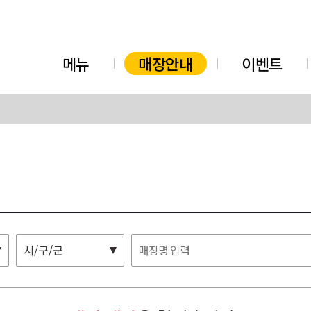
메뉴
매장안내
이벤트
시/구/군