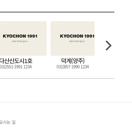
다산신도시1호
덕계(양주)
도구
031)551-1991 1234
031)857-1990 1234
054)272-0
오시는 길