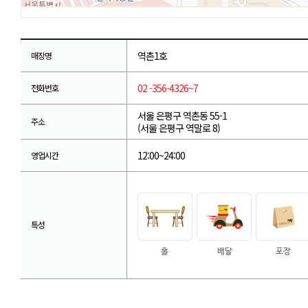
역촌1호
매장명
02 -356-4326~7
전화번호
서울 은평구 역촌동 55-1
주소
(서울 은평구 역말로 8)
12:00~24:00
영업시간
특성