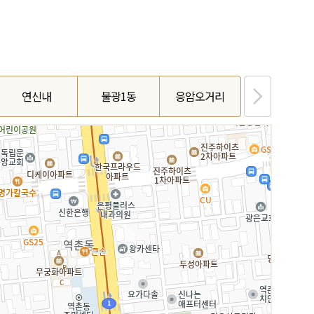
연신내
불광1동
응암오거리
증산(서울)