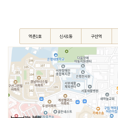
역촌1호
신사1동
구산역
50m