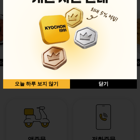
드싱글윙
허니옥수
반반순살[레드+허니]
오늘 하루 보지 않기
닫기
앱주문
전화주문