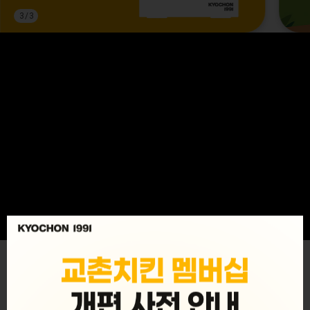
3
/
3
MENU