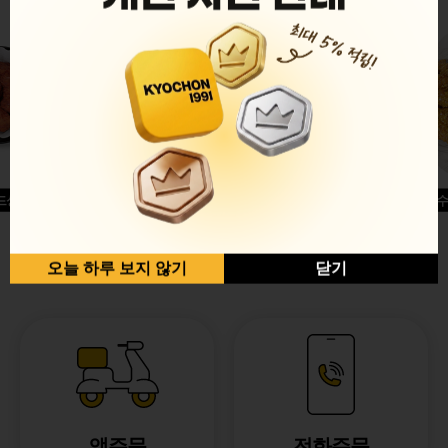
드싱글윙
허니옥수
반반순살[레드+허니]
오늘 하루 보지 않기
닫기
앱주문
전화주문