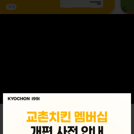
3
/
3
MENU