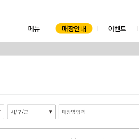
메뉴
매장안내
이벤트
시/구/군