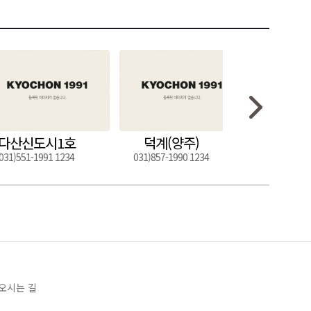
다산신도시1호
덕계(양주)
도구
031)551-1991 1234
031)857-1990 1234
054)272-0
오시는 길