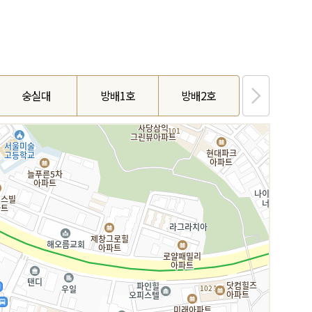
숭실대
방배1호
방배2호
상도중앙