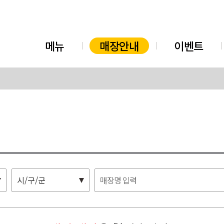
메뉴
매장안내
이벤트
시/구/군