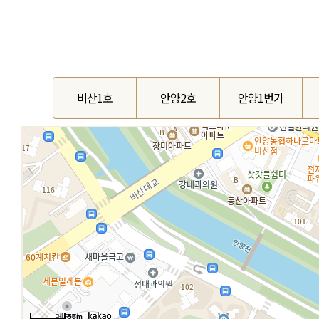
비산1호
안양2호
안양1번가
50m