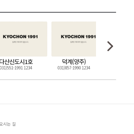
다산신도시1호
덕계(양주)
도구
031)551-1991 1234
031)857-1990 1234
054)272-0
오시는 길