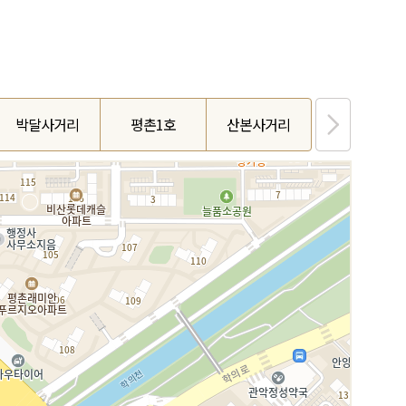
박달사거리
평촌1호
산본사거리
금정역