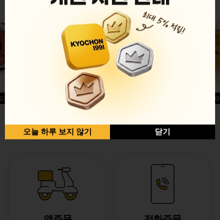
드싱글윙
허니옥수
반반순살[레드+허니]
오늘 하루 보지 않기
닫기
앱주문
전화주문