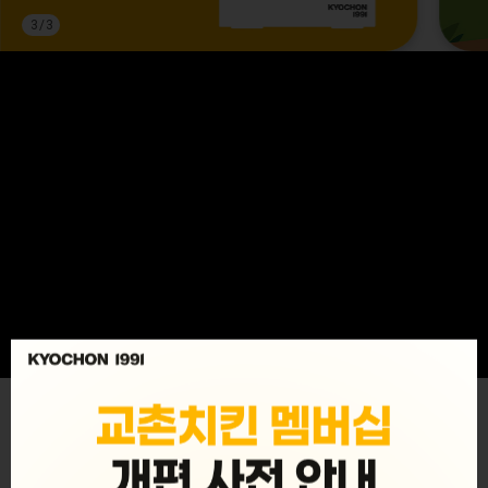
3
/
3
MENU