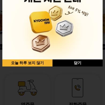
드싱글윙
허니옥수
반반순살[레드+허니]
오늘 하루 보지 않기
닫기
앱주문
전화주문