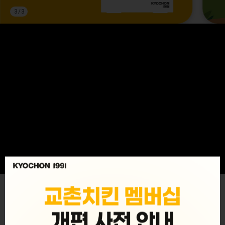
3
/
3
MENU