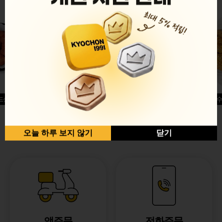
드싱글윙
허니옥수
반반순살[레드+허니]
오늘 하루 보지 않기
닫기
앱주문
전화주문