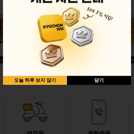
드싱글윙
허니옥수
반반순살[레드+허니]
오늘 하루 보지 않기
닫기
앱주문
전화주문