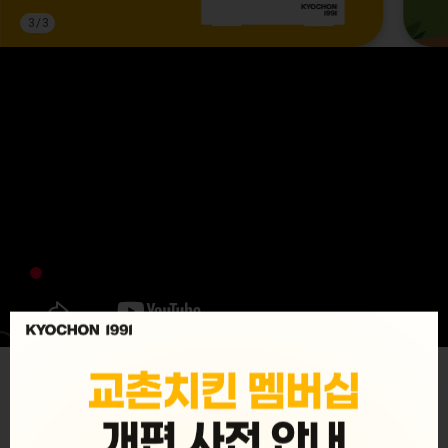
3
/
3
MENU