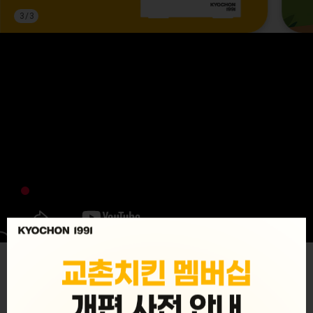
3
/
3
MENU