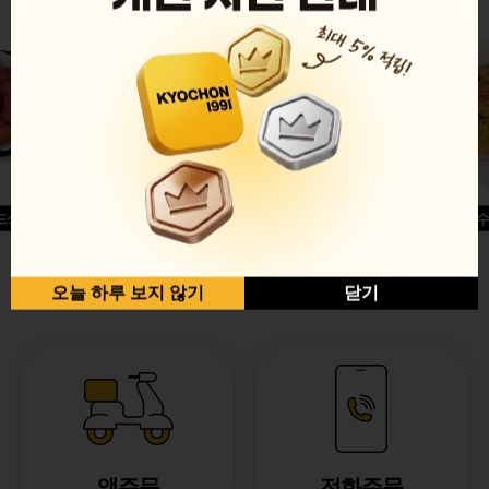
드싱글윙
허니옥수
반반순살[레드+허니]
오늘 하루 보지 않기
닫기
앱주문
전화주문