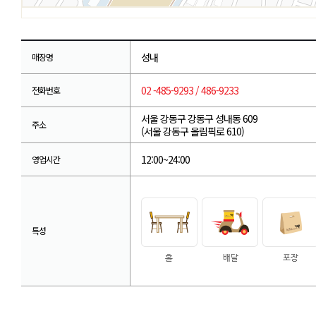
성내
매장명
02 -485-9293 / 486-9233
전화번호
서울 강동구 강동구 성내동 609
주소
(서울 강동구 올림픽로 610)
12:00~24:00
영업시간
특성