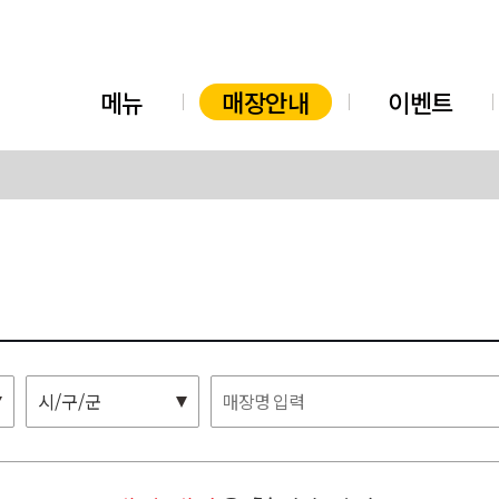
메뉴
매장안내
이벤트
시/구/군