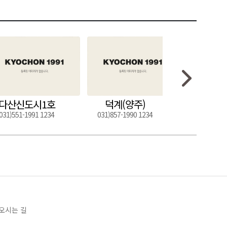
다산신도시1호
덕계(양주)
도구
031)551-1991 1234
031)857-1990 1234
054)272-0
오시는 길