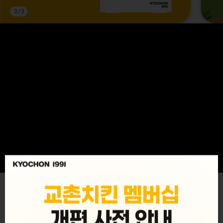
3
/
3
MENU