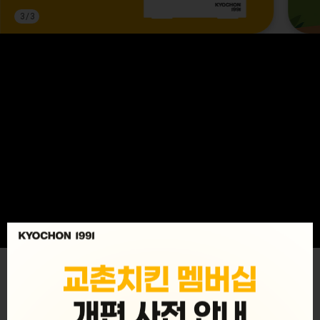
3
/
3
MENU