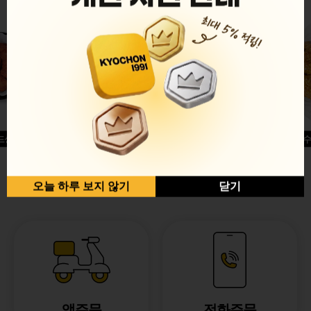
드싱글윙
허니옥수
반반순살[레드+허니]
오늘 하루 보지 않기
닫기
앱주문
전화주문