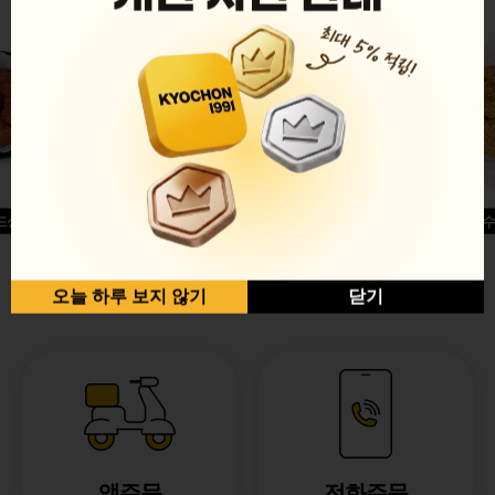
드싱글윙
허니옥수
반반순살[레드+허니]
오늘 하루 보지 않기
닫기
앱주문
전화주문