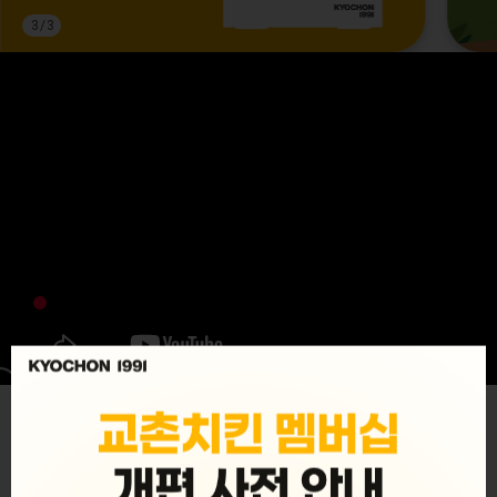
3
/
3
MENU