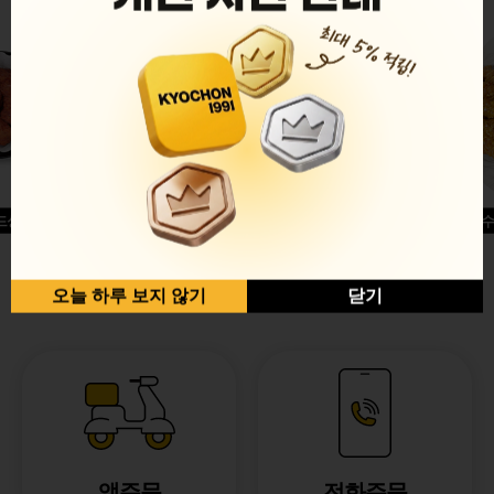
드싱글윙
허니옥수
반반순살[레드+허니]
오늘 하루 보지 않기
닫기
앱주문
전화주문