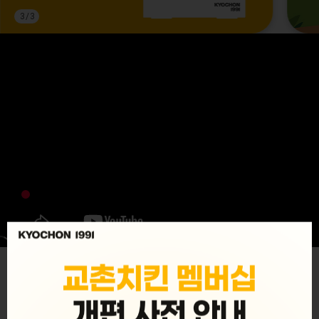
3
/
3
MENU