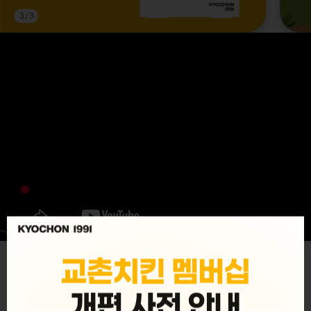
3
/
3
MENU