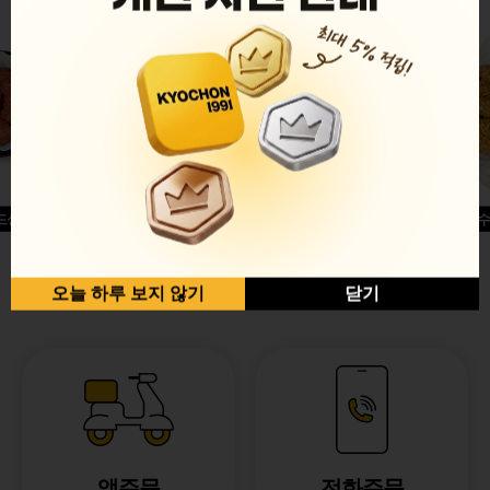
드싱글윙
허니옥수
반반순살[레드+허니]
오늘 하루 보지 않기
닫기
앱주문
전화주문