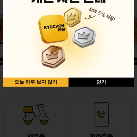
드싱글윙
허니옥수
반반순살[레드+허니]
오늘 하루 보지 않기
닫기
앱주문
전화주문