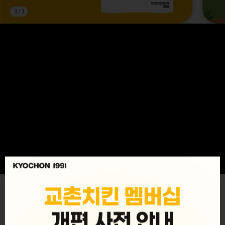
3
/
3
MENU