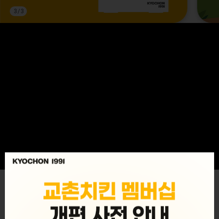
3
/
3
MENU