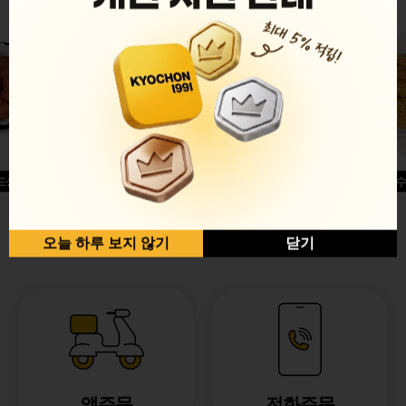
드싱글윙
허니옥수
반반순살[레드+허니]
오늘 하루 보지 않기
닫기
앱주문
전화주문