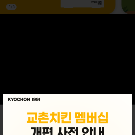
3
/
3
MENU