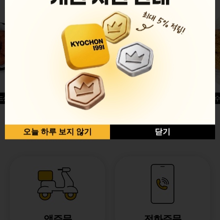
드싱글윙
허니옥수
반반순살[레드+허니]
오늘 하루 보지 않기
닫기
앱주문
전화주문