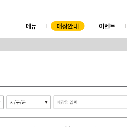
메뉴
매장안내
이벤트
시/구/군