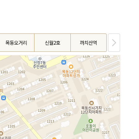
목동오거리
신월2호
까치산역
화곡4동