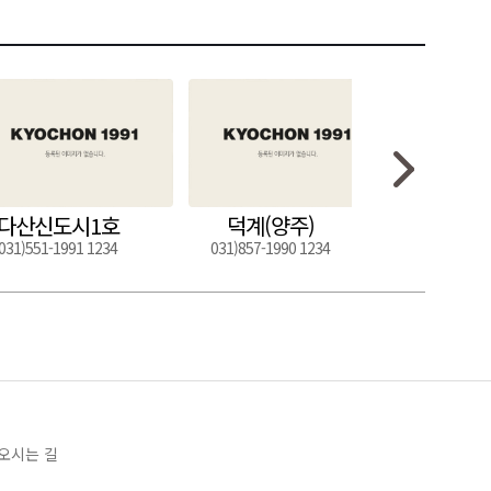
다산신도시1호
덕계(양주)
도구
031)551-1991 1234
031)857-1990 1234
054)272-0
오시는 길