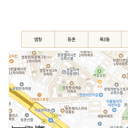
염창
등촌
목3동
50m