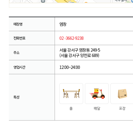
염창
매장명
02 -3662-9238
전화번호
서울 강서구 염창동 249-5
주소
(서울 강서구 양천로 689)
12:00~24:00
영업시간
특성