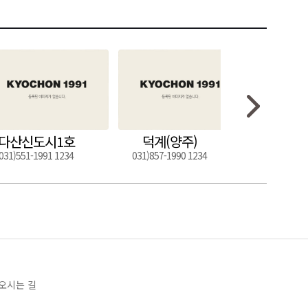
다산신도시1호
덕계(양주)
도구
031)551-1991 1234
031)857-1990 1234
054)272-0
오시는 길