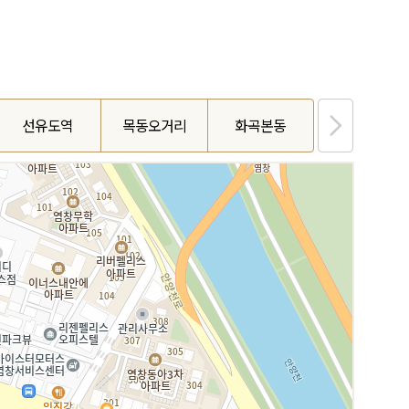
선유도역
목동오거리
화곡본동
발산