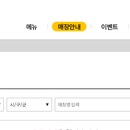
메뉴
매장안내
이벤트
시/구/군