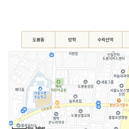
도봉동
방학
수락산역
50m