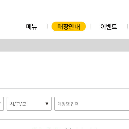
메뉴
매장안내
이벤트
시/구/군