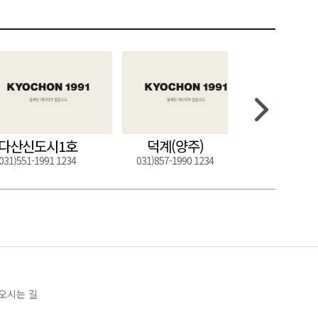
다산신도시1호
덕계(양주)
도구
031)551-1991 1234
031)857-1990 1234
054)272-0
오시는 길