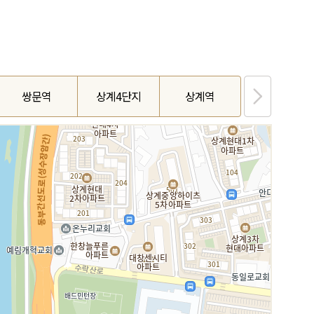
쌍문역
상계4단지
상계역
중계1호