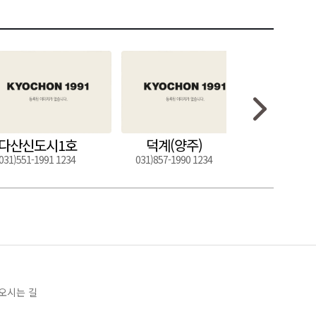
다산신도시1호
덕계(양주)
도구
031)551-1991 1234
031)857-1990 1234
054)272-0
오시는 길