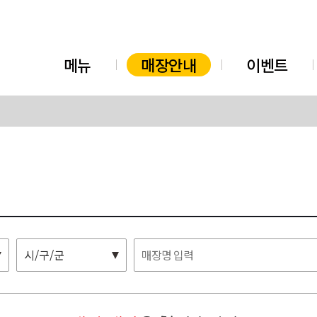
메뉴
매장안내
이벤트
시/구/군