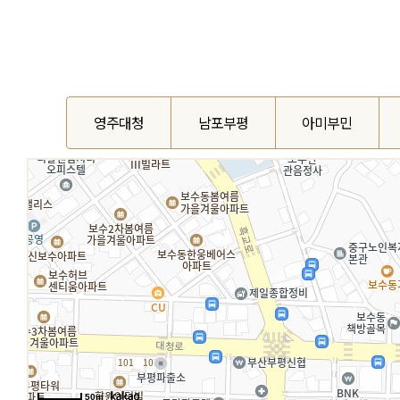
영주대청
남포부평
아미부민
50m