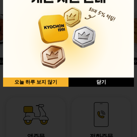
드싱글윙
허니옥수
반반순살[레드+허니]
오늘 하루 보지 않기
닫기
앱주문
전화주문