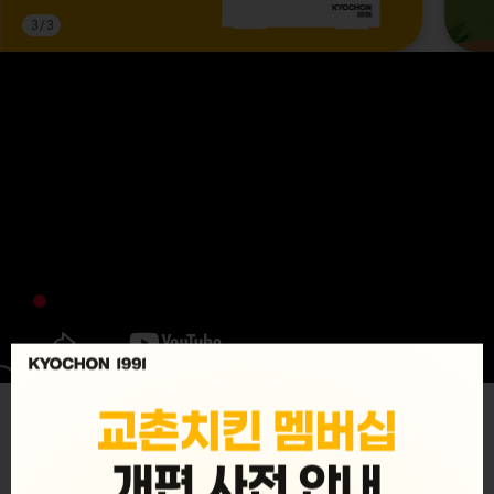
3
/
3
MENU