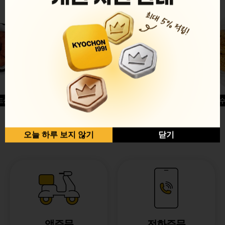
드싱글윙
허니옥수
반반순살[레드+허니]
오늘 하루 보지 않기
닫기
앱주문
전화주문