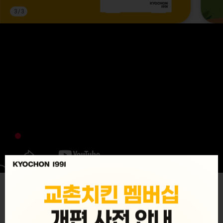
3
/
3
MENU