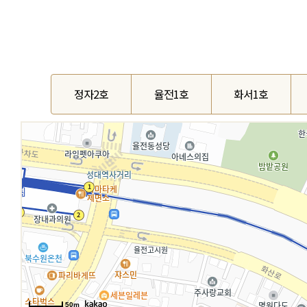
정자2호
율전1호
화서1호
50m