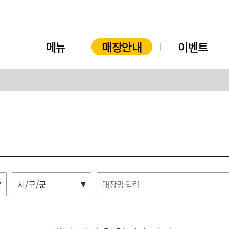
메뉴
매장안내
이벤트
시/구/군