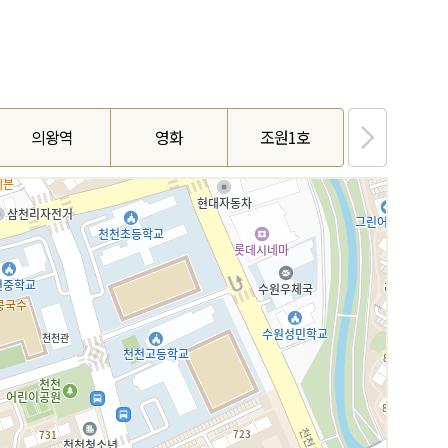
의왕역
영화
조원1호
호매실