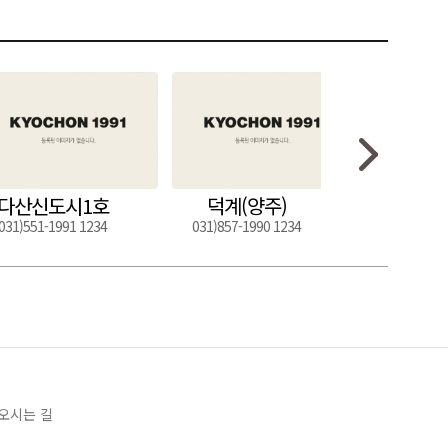
다산신도시1호
덕계(양주)
도구
031)551-1991 1234
031)857-1990 1234
054)272-0
오시는 길