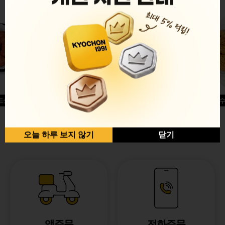
드싱글윙
허니옥수
반반순살[레드+허니]
오늘 하루 보지 않기
닫기
앱주문
전화주문