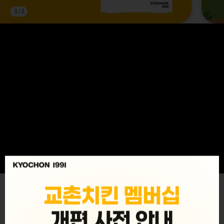
3
/
3
MENU