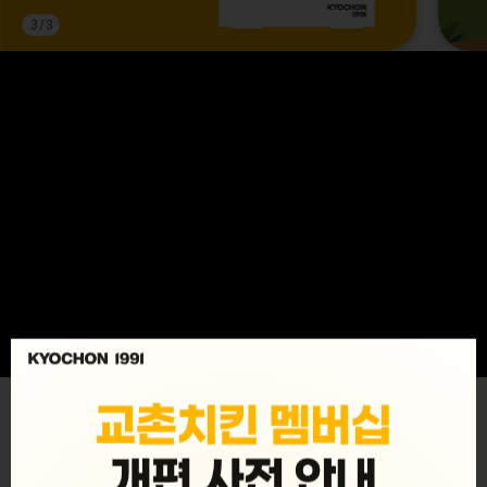
3
/
3
MENU