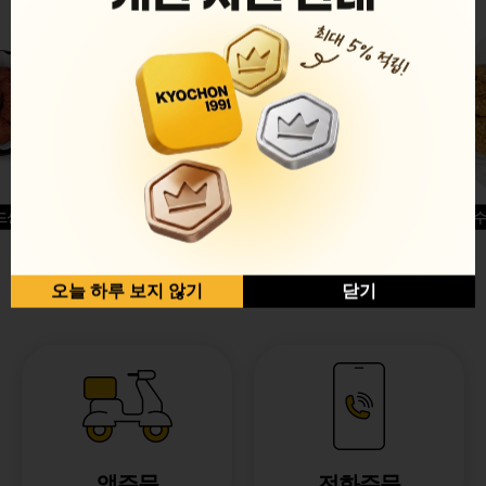
드싱글윙
허니옥수
반반순살[레드+허니]
오늘 하루 보지 않기
닫기
앱주문
전화주문