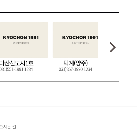
다산신도시1호
덕계(양주)
도구
031)551-1991 1234
031)857-1990 1234
054)272-0
오시는 길