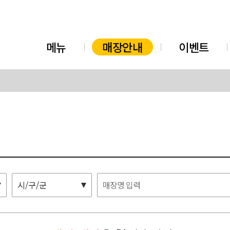
메뉴
매장안내
이벤트
시/구/군