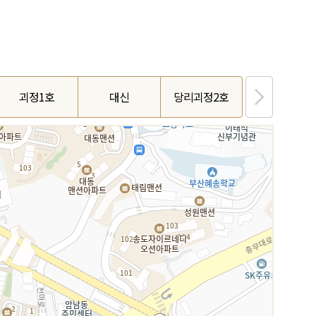
괴정1호
대신
당리괴정2호
장림