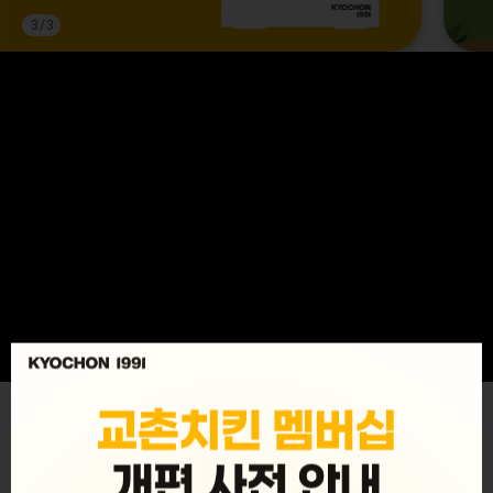
3
/
3
MENU