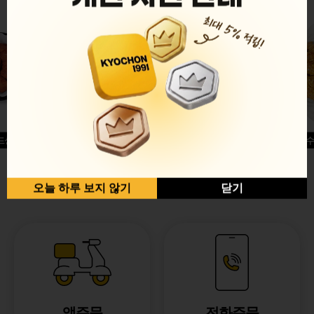
드싱글윙
허니옥수
반반순살[레드+허니]
오늘 하루 보지 않기
닫기
앱주문
전화주문