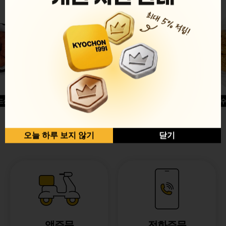
드싱글윙
허니옥수
반반순살[레드+허니]
오늘 하루 보지 않기
닫기
앱주문
전화주문