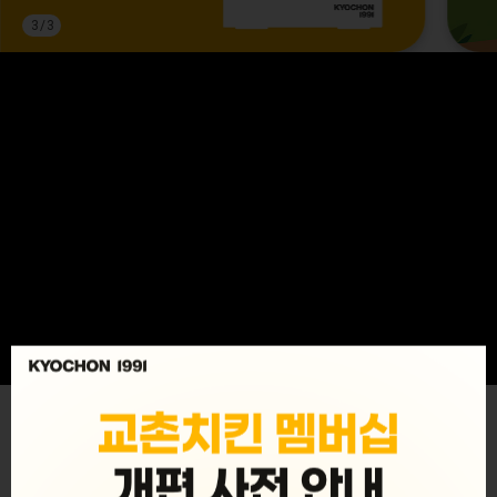
3
/
3
MENU