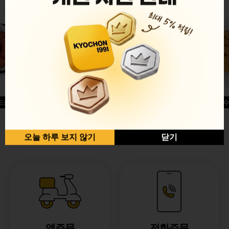
드싱글윙
허니옥수
반반순살[레드+허니]
오늘 하루 보지 않기
닫기
앱주문
전화주문