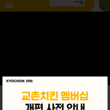
3
/
3
MENU