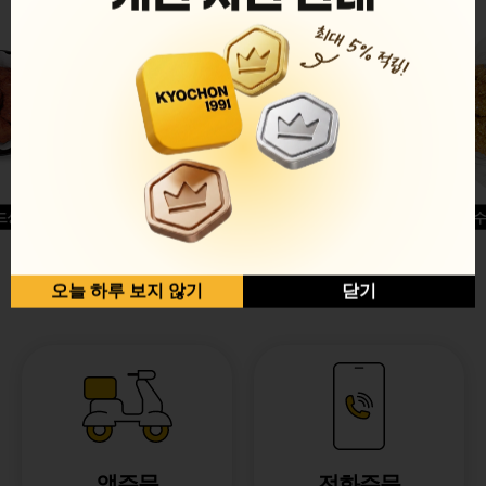
드싱글윙
허니옥수
반반순살[레드+허니]
오늘 하루 보지 않기
닫기
앱주문
전화주문