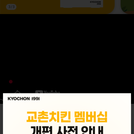
3
/
3
MENU